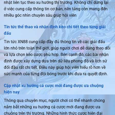
nhật liên tục theo xu hướng thị trường. Không chỉ dừng lại
ở việc cung cấp thông tin cơ bản, nền tảng còn mang đến
nhiều góc nhìn chuyên sâu giúp hội viên
Tin tức thể thao và nhận định kèo chi tiết theo từng giải
đấu
Tin tức XN88 cung cấp đầy đủ thông tin về các giải đấu
lớn nhỏ trên toàn thế giới, giúp người chơi dễ dàng theo dõi
và lựa chọn kèo cược phù hợp. Bên cạnh đó, các bài nhận
định được xây dựng dựa trên dữ liệu phong độ và lịch sử
đối đầu rất chi tiết. Điều này giúp hội viên hiểu rõ hơn về
sức mạnh của từng đội bóng trước khi đưa ra quyết định.
Cập nhật xu hướng cá cược mới đang được ưa chuộng
hiện nay
Thông qua chuyên mục, người chơi có thể nhanh chóng
nắm bắt những xu hướng cá cược mới đang được ưa
chuộng trên thị trường. Những hình thức cược hiện đại