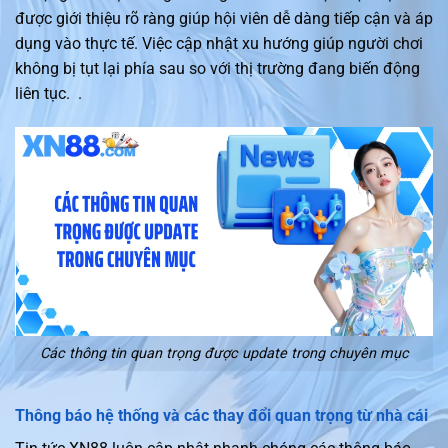
được giới thiệu rõ ràng giúp hội viên dễ dàng tiếp cận và áp
dụng vào thực tế. Việc cập nhật xu hướng giúp người chơi
không bị tụt lại phía sau so với thị trường đang biến động
liên tục. .
Các thông tin quan trọng được update trong chuyên mục
Thông báo hệ thống và các thay đổi quan trọng từ nhà cái