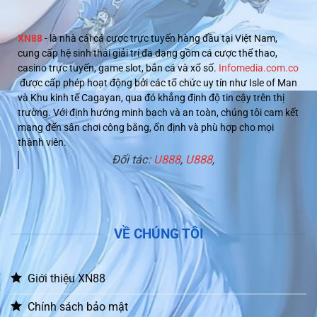
XN88
- là nhà cái cá cược trực tuyến hàng đầu tại Việt Nam,
cung cấp hệ sinh thái giải trí đa dạng gồm cá cược thể thao,
casino trực tuyến, game slot, bắn cá và xổ số.
Infomedia.com.co
được cấp phép hoạt động bởi các tổ chức uy tín như Isle of Man
và Khu kinh tế Cagayan, qua đó khẳng định độ tin cậy trên thị
trường. Với định hướng minh bạch và an toàn, chúng tôi cam kết
mang đến sân chơi công bằng, ổn định và phù hợp cho mọi
thành viên.
Đối tác:
U888
,
U888
,
VỀ CHÚNG TÔI
Giới thiệu XN88
Chính sách bảo mật