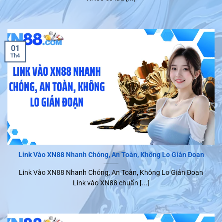
01
Th4
Link Vào XN88 Nhanh Chóng, An Toàn, Không Lo Gián Đoạn
Link Vào XN88 Nhanh Chóng, An Toàn, Không Lo Gián Đoạn
Link vào XN88 chuẩn [...]