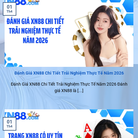
01
Th4
Đánh Giá XN88 Chi Tiết Trải Nghiệm Thực Tế Năm 2026
Đánh Giá XN88 Chi Tiết Trải Nghiệm Thực Tế Năm 2026 Đánh
giá XN88 là [...]
01
Th4