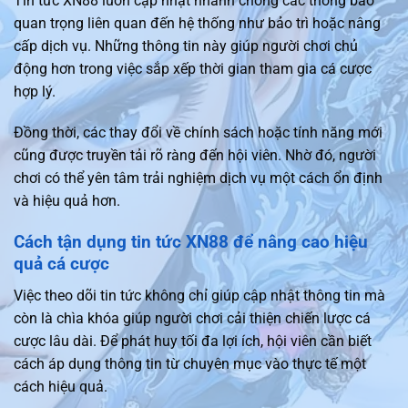
Tin tức XN88 luôn cập nhật nhanh chóng các thông báo
quan trọng liên quan đến hệ thống như bảo trì hoặc nâng
cấp dịch vụ. Những thông tin này giúp người chơi chủ
động hơn trong việc sắp xếp thời gian tham gia cá cược
hợp lý.
Đồng thời, các thay đổi về chính sách hoặc tính năng mới
cũng được truyền tải rõ ràng đến hội viên. Nhờ đó, người
chơi có thể yên tâm trải nghiệm dịch vụ một cách ổn định
và hiệu quả hơn.
Cách tận dụng tin tức XN88 để nâng cao hiệu
quả cá cược
Việc theo dõi tin tức không chỉ giúp cập nhật thông tin mà
còn là chìa khóa giúp người chơi cải thiện chiến lược cá
cược lâu dài. Để phát huy tối đa lợi ích, hội viên cần biết
cách áp dụng thông tin từ chuyên mục vào thực tế một
cách hiệu quả.