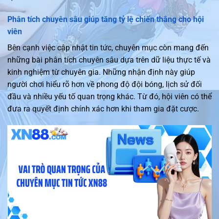
Phân tích chuyên sâu giúp tăng tỷ lệ chiến thắng cho hội
viên
Bên cạnh việc cập nhật tin tức, chuyên mục còn mang đến
những bài phân tích chuyên sâu dựa trên dữ liệu thực tế và
kinh nghiệm từ chuyên gia. Những nhận định này giúp
người chơi hiểu rõ hơn về phong độ đội bóng, lịch sử đối
đầu và nhiều yếu tố quan trọng khác. Từ đó, hội viên có thể
đưa ra quyết định chính xác hơn khi tham gia đặt cược.