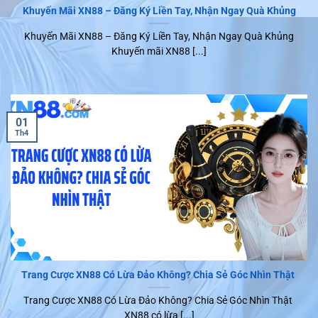
Khuyến Mãi XN88 – Đăng Ký Liền Tay, Nhận Ngay Quà Khủng
Khuyến Mãi XN88 – Đăng Ký Liền Tay, Nhận Ngay Quà Khủng
Khuyến mãi XN88 [...]
01
Th4
Trang Cược XN88 Có Lừa Đảo Không? Chia Sẻ Góc Nhìn Thật
Trang Cược XN88 Có Lừa Đảo Không? Chia Sẻ Góc Nhìn Thật
XN88 có lừa [...]