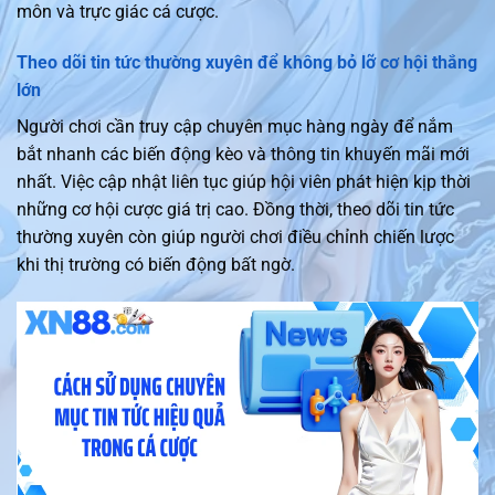
môn và trực giác cá cược.
Theo dõi tin tức thường xuyên để không bỏ lỡ cơ hội thắng
lớn
Người chơi cần truy cập chuyên mục hàng ngày để nắm
bắt nhanh các biến động kèo và thông tin khuyến mãi mới
nhất. Việc cập nhật liên tục giúp hội viên phát hiện kịp thời
những cơ hội cược giá trị cao. Đồng thời, theo dõi tin tức
thường xuyên còn giúp người chơi điều chỉnh chiến lược
khi thị trường có biến động bất ngờ.