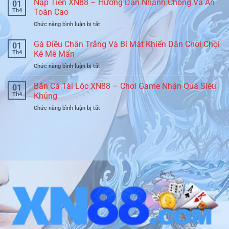
Nạp Tiền XN88 – Hướng Dẫn Nhanh Chóng Và An
Game
01
Động
XN88
Nhanh
Th4
Toàn Cao
–
Và
ở
Chức năng bình luận bị tắt
Hướng
An
Nạp
Dẫn
Toàn
Tiền
Gà Điều Chân Trắng Và Bí Mật Khiến Dân Chơi Chọi
Nhanh
01
Trong
XN88
Chóng
Th4
Kê Mê Mẩn
2
–
Và
Phút
ở
Chức năng bình luận bị tắt
Hướng
Dễ
Gà
Dẫn
Hiểu
Điều
Bắn Cá Tài Lộc XN88 – Chơi Game Nhận Quà Siêu
Nhanh
01
Chân
Chóng
Th4
Khủng
Trắng
Và
ở
Chức năng bình luận bị tắt
Và
An
Bắn
Bí
Toàn
Cá
Mật
Cao
Tài
Khiến
Lộc
Dân
XN88
Chơi
–
Chọi
Chơi
Kê
Game
Mê
Nhận
Mẩn
Quà
Siêu
Khủng