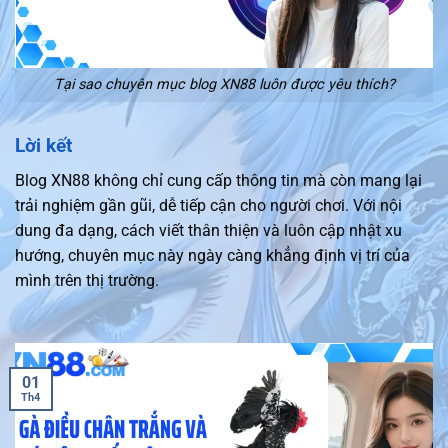
Tại sao chuyên mục blog XN88 luôn được yêu thích?
Lời kết
Blog XN88 không chỉ cung cấp thông tin mà còn mang lại
trải nghiệm gần gũi, dễ tiếp cận cho người chơi. Với nội
dung đa dạng, cách viết thân thiện và luôn cập nhật xu
hướng, chuyên mục này ngày càng khẳng định vị trí của
mình trên thị trường.
01
Th4