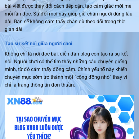
bài viết được thay đổi cách tiếp cận, tạo cảm giác mới mẻ
mỗi lần đọc. Sự đổi mới này giúp giữ chân người dùng lâu
dài. Bạn sẽ không cảm thấy chán dù theo dõi trong thời
gian dài.
Tạo sự kết nối giữa người chơi
Không chỉ là nơi đọc bài, diễn đàn blog còn tạo ra sự kết
nối. Người chơi có thể tìm thấy những câu chuyện giống
mình, từ đó cảm thấy đồng cảm. Chính yếu tố này khiến
chuyên mục sớm trở thành một “cộng đồng nhỏ” thay vì
chỉ là trang thông tin đơn thuần.