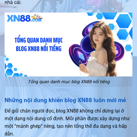
nhà cái.
Tổng quan danh mục blog XN88 nổi tiếng
Những nội dung khiến blog XN88 luôn mới mẻ
Để giữ chân người đọc, blog XN88 không chỉ dừng lại ở
một dạng nội dung cố định. Mỗi phần được xây dựng như
một “mảnh ghép” riêng, tạo nên tổng thể đa dạng và hấp
dẫn.