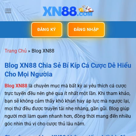
Bỏ
qua
nội
dung
ĐĂNG KÝ
ĐĂNG NHẬP
Trang Chủ
»
Blog XN88
Blog XN88 Chia Sẻ Bí Kíp Cá Cược Dễ Hiểu
Cho Mọi Ngườia
Blog XN88
là chuyên mục mà bất kỳ ai yêu thích cá cược
trực tuyến đều nên ghé qua ít nhất một lần. Khi tham khảo,
bạn sẽ không cảm thấy khô khan hay áp lực mà ngược lại,
mọi thứ đều được truyền tải nhẹ nhàng, gần gũi. Blog giúp
người mới làm quen nhanh hơn, đồng thời mang đến nhiều
góc nhìn thú vị cho cược thủ lâu năm.