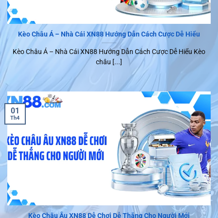
Kèo Châu Á – Nhà Cái XN88 Hướng Dẫn Cách Cược Dễ Hiểu
Kèo Châu Á – Nhà Cái XN88 Hướng Dẫn Cách Cược Dễ Hiểu Kèo
châu [...]
01
Th4
Kèo Châu Âu XN88 Dễ Chơi Dễ Thắng Cho Người Mới