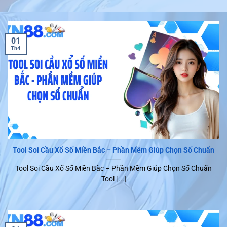
01
Th4
Tool Soi Cầu Xổ Số Miền Bắc – Phần Mềm Giúp Chọn Số Chuẩn
Tool Soi Cầu Xổ Số Miền Bắc – Phần Mềm Giúp Chọn Số Chuẩn
Tool [...]