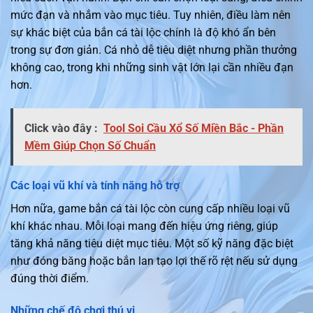
mức đạn và nhắm vào mục tiêu. Tuy nhiên, điều làm nên
sự khác biệt của bắn cá tài lộc chính là độ khó ẩn bên
trong sự đơn giản. Cá nhỏ dễ tiêu diệt nhưng phần thưởng
không cao, trong khi những sinh vật lớn lại cần nhiều đạn
hơn.
Click vào đây :
Tool Soi Cầu Xổ Số Miền Bắc - Phần
Mềm Giúp Chọn Số Chuẩn
Các loại vũ khí và tính năng hỗ trợ
Hơn nữa, game bắn cá tài lộc còn cung cấp nhiều loại vũ
khí khác nhau. Mỗi loại mang đến hiệu ứng riêng, giúp
tăng khả năng tiêu diệt mục tiêu. Một số kỹ năng đặc biệt
như đóng băng hoặc bắn lan tạo lợi thế rõ rệt nếu sử dụng
đúng thời điểm.
Những chế độ chơi thú vị