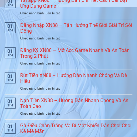
Tải app XN88 – Hướng Dẫn Chi Tiết Cách Cài Đặt
01
Nhập
XN88
Tiền
Th4
Ứng Dụng Game
Cao
–
Bền
ở
Chức năng bình luận bị tắt
Đăng
Vững
Tải
Ký
Và
app
Đăng Nhập XN88 – Tận Hưởng Thế Giới Giải Trí Sôi
Liền
01
Siêu
XN88
Tay,
Th4
Động
Hấp
–
Nhận
Dẫn
ở
Chức năng bình luận bị tắt
Hướng
Ngay
Đăng
Dẫn
Quà
Nhập
Đăng Ký XN88 – Mở Acc Game Nhanh Và An Toàn
Chi
01
Khủng
XN88
Tiết
Th4
Trong 2 Phút
–
Cách
ở
Chức năng bình luận bị tắt
Tận
Cài
Đăng
Hưởng
Đặt
Ký
Rút Tiền XN88 – Hướng Dẫn Nhanh Chóng Và Dễ
Thế
01
Ứng
XN88
Giới
Th4
Hiểu
Dụng
–
Giải
Game
ở
Chức năng bình luận bị tắt
Mở
Trí
Rút
Acc
Sôi
Tiền
Nạp Tiền XN88 – Hướng Dẫn Nhanh Chóng Và An
Game
01
Động
XN88
Nhanh
Th4
Toàn Cao
–
Và
ở
Chức năng bình luận bị tắt
Hướng
An
Nạp
Dẫn
Toàn
Tiền
Gà Điều Chân Trắng Và Bí Mật Khiến Dân Chơi Chọi
Nhanh
01
Trong
XN88
Chóng
Th4
Kê Mê Mẩn
2
–
Và
Phút