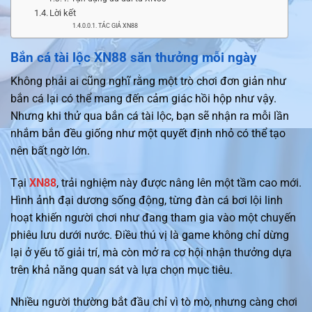
Lời kết
TÁC GIẢ XN88
Bắn cá tài lộc XN88 săn thưởng mỗi ngày
Không phải ai cũng nghĩ rằng một trò chơi đơn giản như
bắn cá lại có thể mang đến cảm giác hồi hộp như vậy.
Nhưng khi thử qua bắn cá tài lộc, bạn sẽ nhận ra mỗi lần
nhắm bắn đều giống như một quyết định nhỏ có thể tạo
nên bất ngờ lớn.
Tại
XN88
, trải nghiệm này được nâng lên một tầm cao mới.
Hình ảnh đại dương sống động, từng đàn cá bơi lội linh
hoạt khiến người chơi như đang tham gia vào một chuyến
phiêu lưu dưới nước. Điều thú vị là game không chỉ dừng
lại ở yếu tố giải trí, mà còn mở ra cơ hội nhận thưởng dựa
trên khả năng quan sát và lựa chọn mục tiêu.
Nhiều người thường bắt đầu chỉ vì tò mò, nhưng càng chơi