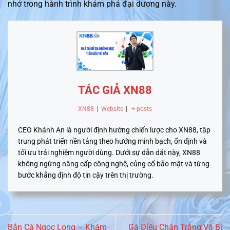
nhớ trong hành trình khám phá đại dương này.
TÁC GIẢ XN88
XN88
|
Website
|
+ posts
CEO Khánh An là người định hướng chiến lược cho XN88, tập
trung phát triển nền tảng theo hướng minh bạch, ổn định và
tối ưu trải nghiệm người dùng. Dưới sự dẫn dắt này, XN88
không ngừng nâng cấp công nghệ, củng cố bảo mật và từng
bước khẳng định độ tin cậy trên thị trường.
Bắn Cá Ngọc Long – Khám
Gà Điều Chân Trắng Và Bí