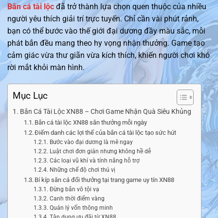
Bắn cá tài lộc
đã trở thành lựa chọn quen thuộc của nhiều
người yêu thích giải trí trực tuyến. Chỉ cần vài phút rảnh,
bạn có thể bước vào thế giới đại dương đầy màu sắc, mỗi
phát bắn đều mang theo hy vọng nhận thưởng. Game tạo
cảm giác vừa thư giãn vừa kích thích, khiến người chơi khó
rời mắt khỏi màn hình.
Mục Lục
Bắn Cá Tài Lộc XN88 – Chơi Game Nhận Quà Siêu Khủng
Bắn cá tài lộc XN88 săn thưởng mỗi ngày
Điểm danh các lợi thế của bắn cá tài lộc tạo sức hút
Bước vào đại dương là mê ngay
Luật chơi đơn giản nhưng không hề dễ
Các loại vũ khí và tính năng hỗ trợ
Những chế độ chơi thú vị
Bí kíp săn cá đổi thưởng tại trang game uy tín XN88
Đừng bắn vô tội vạ
Canh thời điểm vàng
Quản lý vốn thông minh
Tận dụng ưu đãi từ XN88